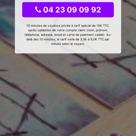
04 23 09 09 92
10 minutes de voyance privée à tarif spécial de 15€ TTC,
après validation de votre compte client (nom, prénom,
téléphone, adresse, email et carte de paiement valide). Au-
delà des 10 minutes, le tarif varie de 3,5€ à 9,5€ TTC par
minute selon le voyant.