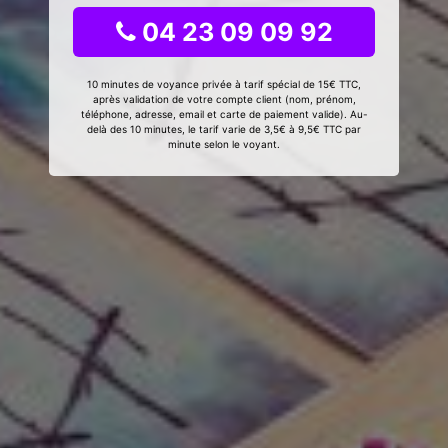
04 23 09 09 92
10 minutes de voyance privée à tarif spécial de 15€ TTC,
après validation de votre compte client (nom, prénom,
téléphone, adresse, email et carte de paiement valide). Au-
delà des 10 minutes, le tarif varie de 3,5€ à 9,5€ TTC par
minute selon le voyant.