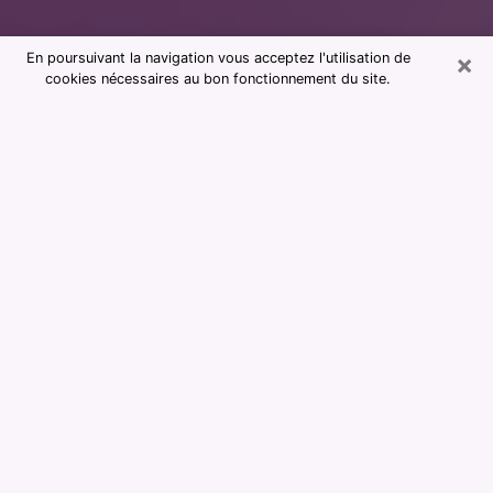
×
En poursuivant la navigation vous acceptez l'utilisation de
cookies nécessaires au bon fonctionnement du site.
Consultation avec notre cabinet de
voyance à Châteauroux 36000
La voyance est considérée aujourd’hui comme étant un
moyen qui permet de renseigner et d’apprendre assez
sur le passé d’une personne, son présent et son futur
afin de lui montrer des éléments importants qui lui
échapperaient. La majorité des personnes dans le
monde entier s’y fient en raison de l’importance et de
l’utilité que cela revêt. Trouver cependant une voyante
ou un voyant qui maîtrise bien les arts divinatoires et
faire de bonnes prédictions peut être délicat et plus
problématique que vous ne le pensiez. Il faudra donc
vous fier à votre instinct lors de votre choix pour
profiter d’une voyance sérieuse. Vous devrez faire