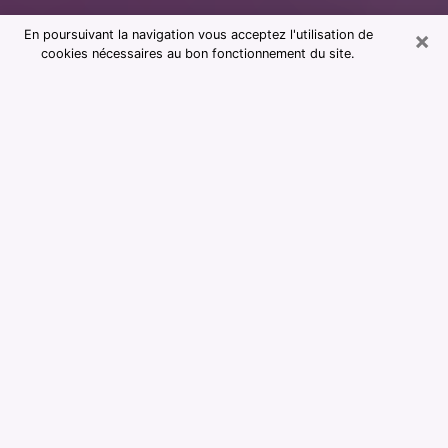
×
En poursuivant la navigation vous acceptez l'utilisation de
cookies nécessaires au bon fonctionnement du site.
Consultation avec notre cabinet de
voyance dans la Creuse 23
La voyance est considérée aujourd’hui comme étant un
moyen qui permet de renseigner et d’apprendre assez
sur le passé d’une personne, son présent et son futur
afin de lui montrer des éléments importants qui lui
échapperaient. La majorité des personnes dans le
monde entier s’y fient en raison de l’importance et de
l’utilité que cela revêt. Trouver cependant une voyante
ou un voyant qui maîtrise bien les arts divinatoires et
faire de bonnes prédictions peut être délicat et plus
problématique que vous ne le pensiez. Il faudra donc
vous fier à votre instinct lors de votre choix pour
profiter d’une voyance sérieuse. Vous devrez faire
attention pour ne pas tomber sur un charlatan qui ne