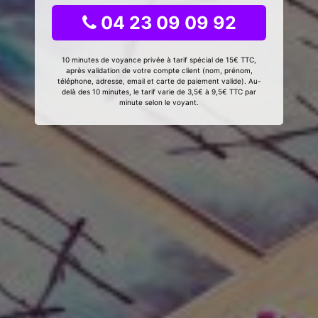
04 23 09 09 92
10 minutes de voyance privée à tarif spécial de 15€ TTC,
après validation de votre compte client (nom, prénom,
téléphone, adresse, email et carte de paiement valide). Au-
delà des 10 minutes, le tarif varie de 3,5€ à 9,5€ TTC par
minute selon le voyant.