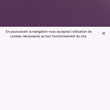
×
En poursuivant la navigation vous acceptez l'utilisation de
cookies nécessaires au bon fonctionnement du site.
Consultation avec notre cabinet de
voyance à Saint-Hilaire-de-Riez
85270
La voyance est considérée aujourd’hui comme étant un
moyen qui permet de renseigner et d’apprendre assez
sur le passé d’une personne, son présent et son futur
afin de lui montrer des éléments importants qui lui
échapperaient. La majorité des personnes dans le
monde entier s’y fient en raison de l’importance et de
l’utilité que cela revêt. Trouver cependant une voyante
ou un voyant qui maîtrise bien les arts divinatoires et