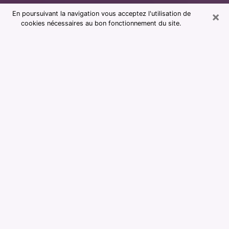
×
En poursuivant la navigation vous acceptez l'utilisation de
cookies nécessaires au bon fonctionnement du site.
Consultation avec notre cabinet de
voyance à Maisons-Alfort 94700
La voyance est considérée aujourd’hui comme étant un
moyen qui permet de renseigner et d’apprendre assez
sur le passé d’une personne, son présent et son futur
afin de lui montrer des éléments importants qui lui
échapperaient. La majorité des personnes dans le
monde entier s’y fient en raison de l’importance et de
l’utilité que cela revêt. Trouver cependant une voyante
ou un voyant qui maîtrise bien les arts divinatoires et
faire de bonnes prédictions peut être délicat et plus
problématique que vous ne le pensiez. Il faudra donc
vous fier à votre instinct lors de votre choix pour
profiter d’une voyance sérieuse. Vous devrez faire
attention pour ne pas tomber sur un charlatan qui ne