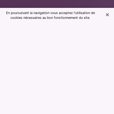
×
En poursuivant la navigation vous acceptez l'utilisation de
cookies nécessaires au bon fonctionnement du site.
Consultation avec notre cabinet de
voyance au Plessis-Trévise 94420
La voyance est considérée aujourd’hui comme étant un
moyen qui permet de renseigner et d’apprendre assez
sur le passé d’une personne, son présent et son futur
afin de lui montrer des éléments importants qui lui
échapperaient. La majorité des personnes dans le
monde entier s’y fient en raison de l’importance et de
l’utilité que cela revêt. Trouver cependant une voyante
ou un voyant qui maîtrise bien les arts divinatoires et
faire de bonnes prédictions peut être délicat et plus
problématique que vous ne le pensiez. Il faudra donc
vous fier à votre instinct lors de votre choix pour
profiter d’une voyance sérieuse. Vous devrez faire