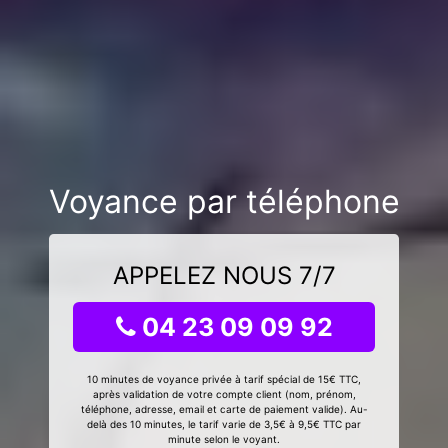
Voyance par téléphone
APPELEZ NOUS 7/7
04 23 09 09 92
10 minutes de voyance privée à tarif spécial de 15€ TTC,
après validation de votre compte client (nom, prénom,
téléphone, adresse, email et carte de paiement valide). Au-
delà des 10 minutes, le tarif varie de 3,5€ à 9,5€ TTC par
minute selon le voyant.