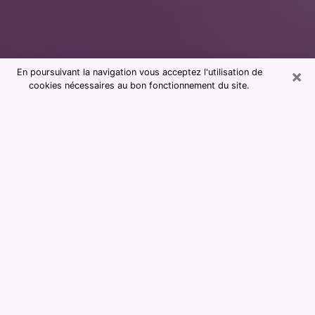
×
En poursuivant la navigation vous acceptez l'utilisation de
cookies nécessaires au bon fonctionnement du site.
Consultation avec notre cabinet de
voyance au Perreux-sur-Marne
94170
La voyance est considérée aujourd’hui comme étant un
moyen qui permet de renseigner et d’apprendre assez
sur le passé d’une personne, son présent et son futur
afin de lui montrer des éléments importants qui lui
échapperaient. La majorité des personnes dans le
monde entier s’y fient en raison de l’importance et de
l’utilité que cela revêt. Trouver cependant une voyante
ou un voyant qui maîtrise bien les arts divinatoires et
faire de bonnes prédictions peut être délicat et plus