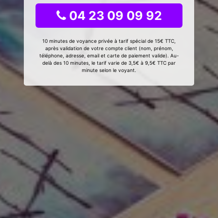
04 23 09 09 92
10 minutes de voyance privée à tarif spécial de 15€ TTC,
après validation de votre compte client (nom, prénom,
téléphone, adresse, email et carte de paiement valide). Au-
delà des 10 minutes, le tarif varie de 3,5€ à 9,5€ TTC par
minute selon le voyant.