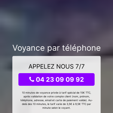
Voyance par téléphone
APPELEZ NOUS 7/7
04 23 09 09 92
10 minutes de voyance privée à tarif spécial de 15€ TTC,
après validation de votre compte client (nom, prénom,
téléphone, adresse, email et carte de paiement valide). Au-
delà des 10 minutes, le tarif varie de 3,5€ à 9,5€ TTC par
minute selon le voyant.