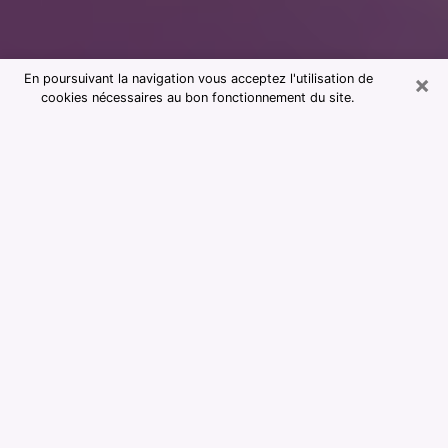
×
En poursuivant la navigation vous acceptez l'utilisation de
cookies nécessaires au bon fonctionnement du site.
Consultation avec notre cabinet de
voyance à Champs-sur-Marne
77420
La voyance est considérée aujourd’hui comme étant un
moyen qui permet de renseigner et d’apprendre assez
sur le passé d’une personne, son présent et son futur
afin de lui montrer des éléments importants qui lui
échapperaient. La majorité des personnes dans le
monde entier s’y fient en raison de l’importance et de
l’utilité que cela revêt. Trouver cependant une voyante
ou un voyant qui maîtrise bien les arts divinatoires et
faire de bonnes prédictions peut être délicat et plus
problématique que vous ne le pensiez. Il faudra donc