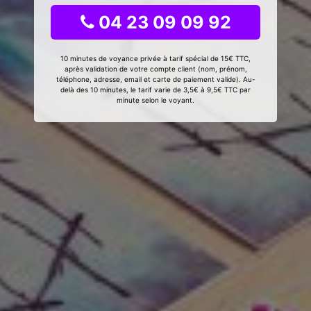
04 23 09 09 92
10 minutes de voyance privée à tarif spécial de 15€ TTC,
après validation de votre compte client (nom, prénom,
téléphone, adresse, email et carte de paiement valide). Au-
delà des 10 minutes, le tarif varie de 3,5€ à 9,5€ TTC par
minute selon le voyant.