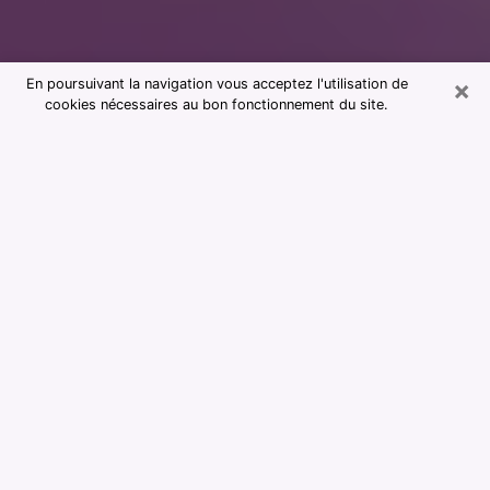
×
En poursuivant la navigation vous acceptez l'utilisation de
cookies nécessaires au bon fonctionnement du site.
Consultation avec notre cabinet de
voyance à Sarreguemines 57200
La voyance est considérée aujourd’hui comme étant un
moyen qui permet de renseigner et d’apprendre assez
sur le passé d’une personne, son présent et son futur
afin de lui montrer des éléments importants qui lui
échapperaient. La majorité des personnes dans le
monde entier s’y fient en raison de l’importance et de
l’utilité que cela revêt. Trouver cependant une voyante
ou un voyant qui maîtrise bien les arts divinatoires et
faire de bonnes prédictions peut être délicat et plus
problématique que vous ne le pensiez. Il faudra donc
vous fier à votre instinct lors de votre choix pour