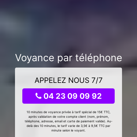
Voyance par téléphone
APPELEZ NOUS 7/7
04 23 09 09 92
10 minutes de voyance privée à tarif spécial de 15€ TTC,
après validation de votre compte client (nom, prénom,
téléphone, adresse, email et carte de paiement valide). Au-
delà des 10 minutes, le tarif varie de 3,5€ à 9,5€ TTC par
minute selon le voyant.