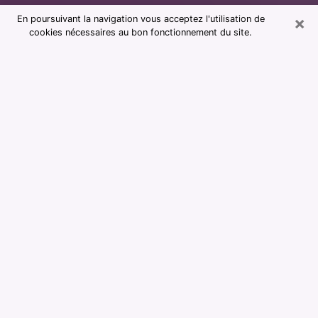
×
En poursuivant la navigation vous acceptez l'utilisation de
cookies nécessaires au bon fonctionnement du site.
Consultation avec notre cabinet de
voyance à L'Isle-d'Abeau 38080
La voyance est considérée aujourd’hui comme étant un
moyen qui permet de renseigner et d’apprendre assez
sur le passé d’une personne, son présent et son futur
afin de lui montrer des éléments importants qui lui
échapperaient. La majorité des personnes dans le
monde entier s’y fient en raison de l’importance et de
l’utilité que cela revêt. Trouver cependant une voyante
ou un voyant qui maîtrise bien les arts divinatoires et
faire de bonnes prédictions peut être délicat et plus
problématique que vous ne le pensiez. Il faudra donc
vous fier à votre instinct lors de votre choix pour
profiter d’une voyance sérieuse. Vous devrez faire
attention pour ne pas tomber sur un charlatan qui ne